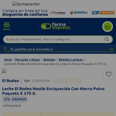
Menú
Busca por medicamento, marca o categoría
Tu pedido será enviado a:
Inicio
Mercado y Hogar
Bebidas
Bebidas Lácteas
Leche El Rodeo Nestlé Enriquecida Con Hierro Polvo Paquete X 375 G.
El Rodeo
Ref
:
200041654
Leche El Rodeo Nestlé Enriquecida Con Hierro Polvo
Paquete X 375 G.
375
GRAMOS
Empaque