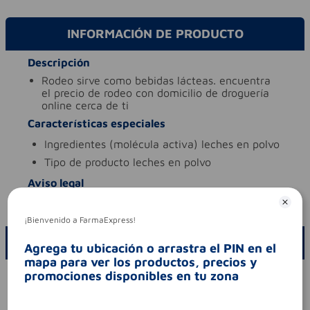
INFORMACIÓN DE PRODUCTO
Descripción
rodeo sirve como bebidas lácteas. encuentra
el precio de rodeo con domicilio de droguería
online cerca de ti
Características especiales
ingredientes (molécula activa)
leches en polvo
tipo de producto
leches en polvo
Aviso legal
codigo invima
rsa-002621-2016
¡Bienvenido a FarmaExpress!
ESCRIBE UN COMENTARIO
Agrega tu ubicación o arrastra el PIN en el
mapa para ver los productos, precios y
promociones disponibles en tu zona
Por favor, inicie sesión para escribir un comentario
Sin comentarios.