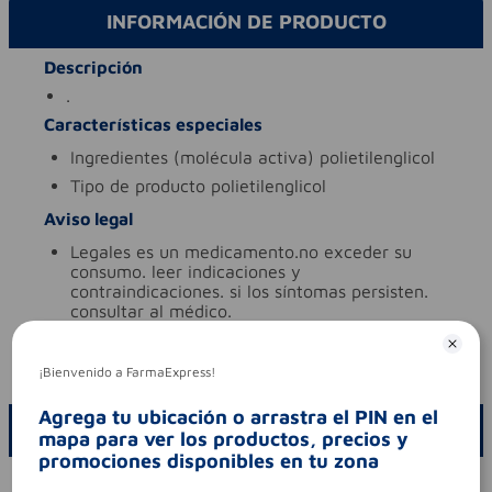
INFORMACIÓN DE PRODUCTO
Descripción
.
Características especiales
ingredientes (molécula activa)
polietilenglicol
tipo de producto
polietilenglicol
Aviso legal
legales
es un medicamento.no exceder su
consumo. leer indicaciones y
contraindicaciones. si los síntomas persisten.
consultar al médico.
contraindicaciones
.
codigo invima
2021m-0016350-r1
¡Bienvenido a FarmaExpress!
Agrega tu ubicación o arrastra el PIN en el
ESCRIBE UN COMENTARIO
mapa para ver los productos, precios y
promociones disponibles en tu zona
Por favor, inicie sesión para escribir un comentario