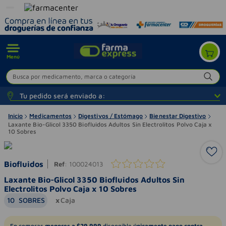
Menú
Busca por medicamento, marca o categoría
Tu pedido será enviado a:
Inicio
Medicamentos
Digestivos / Estómago
Bienestar Digestivo
Laxante Bio-Glicol 3350 Biofluidos Adultos Sin Electrolitos Polvo Caja x
10 Sobres
Biofluidos
Ref
:
100024013
Laxante Bio-Glicol 3350 Biofluidos Adultos Sin
Electrolitos Polvo Caja x 10 Sobres
10
SOBRES
Caja
En compras
menores a $29.999
disponible
únicamente pago contra