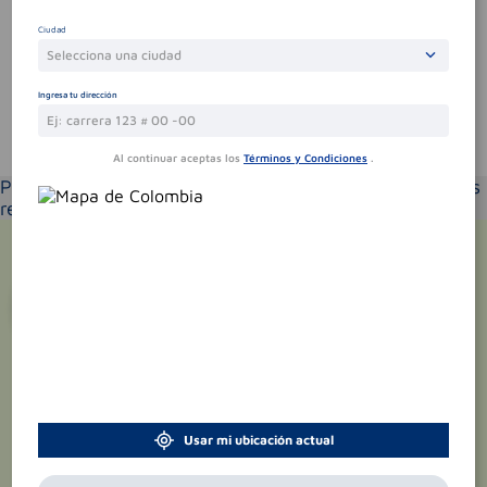
Sin comentarios.
Ciudad
Selecciona una ciudad
Ingresa tu dirección
Te puede interesar
Al continuar aceptas los
Términos y Condiciones
.
Por favor selecciona tu ubicación y verás los productos
recomendados según la cobertura de entrega
¡Suscríbete y recibe
promociones
exclusivas
!
Usar mi ubicación actual