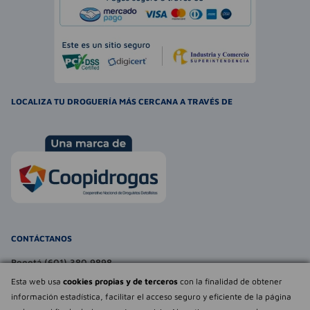
LOCALIZA TU DROGUERÍA MÁS CERCANA A TRAVÉS DE
CONTÁCTANOS
Bogotá (601) 380 9898
atencionalcliente@farmaexpress.com
Esta web usa
cookies propias y de terceros
con la finalidad de obtener
información estadística, facilitar el acceso seguro y eficiente de la página
TE PUEDE INTERESAR