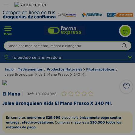
Menú
Busca por medicamento, marca o categoría
Tu pedido será enviado a:
Inicio
Medicamentos
Productos Naturales
Fitoterapéuticos
Jalea Bronquisan Kids El Mana Frasco X 240 Ml.
El Mana
Ref
:
100024086
Jalea Bronquisan Kids El Mana Frasco X 240 Ml.
En compras
menores a $29.999
disponible
únicamente pago contra
entrega, efectivo/datáfono.
Compras mayores a
$30.000 todos los
métodos de pago.