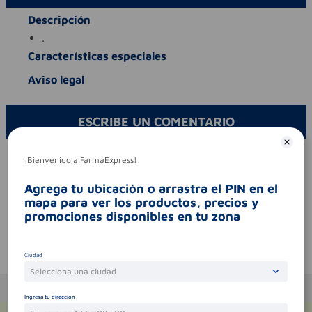
Descripción
.
Características especiales
Aviso legal
ESCRIBE UN COMENTARIO
Por favor, inicie sesión para escribir un comentario
¡Bienvenido a FarmaExpress!
Sin comentarios.
Agrega tu ubicación o arrastra el PIN en el
mapa para ver los productos, precios y
promociones disponibles en tu zona
Te puede interesar
Ciudad
Selecciona una ciudad
Ingresa tu dirección