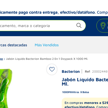
camento, marca o categoría
cas destacadas
Más Vendidos
po
Jabón Líquido Bacterion Bamboo 2 En 1 Doypack X 1000 Ml.
Bacterion
Ref
:
20002446
Jabón Líquido Bact
Ml.
1000
Mililitros
Bolsa
En compras
menores a $2
efectivo/datáfono.
Compra