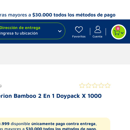
Dirección de entrega
0
Ingresa tu ubicación
Favoritos
Cuenta
9
erion Bamboo 2 En 1 Doypack X 1000
9.999
disponible
únicamente pago contra entrega,
s mayores a
$30.000 todos los métodos de pago.