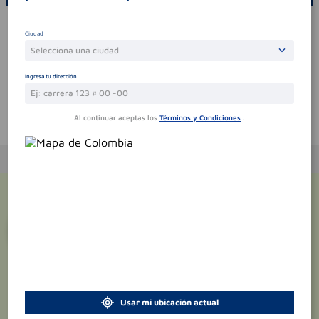
Por favor, inicie sesión para escribir un comentario
Ciudad
Sin comentarios.
Selecciona una ciudad
Ingresa tu dirección
Al continuar aceptas los
Términos y Condiciones
.
Te puede interesar
¡Suscríbete y recibe
promociones
exclusivas
!
Usar mi ubicación actual