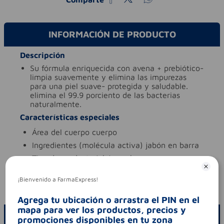
INFORMACIÓN DE PRODUCTO
Descripción
su fórmula enriquecida con avena + prebiótico-
limpia suavemente y elimina las impurezas
para una piel suave- protegida y saludable.
elimina el 99.9 porciento de las bacterias
naturalmente.
Características especiales
área del cuerpo
cuerpo
ingredientes (molécula activa)
jabón en barra
tipo de producto
jabón en barra
Aviso legal
¡Bienvenido a FarmaExpress!
codigo invima
nsoc99608-20co
Agrega tu ubicación o arrastra el PIN en el
mapa para ver los productos, precios y
ESCRIBE UN COMENTARIO
promociones disponibles en tu zona