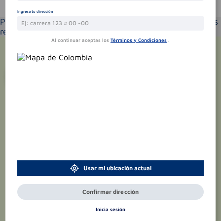
Te puede interesar
Ingresa tu dirección
Por favor selecciona tu ubicación y verás los productos
recomendados según la cobertura de entrega
Al continuar aceptas los
Términos y Condiciones
.
¡Suscríbete y recibe
promociones
exclusivas
!
Usar mi ubicación actual
Confirmar dirección
Inicia sesión