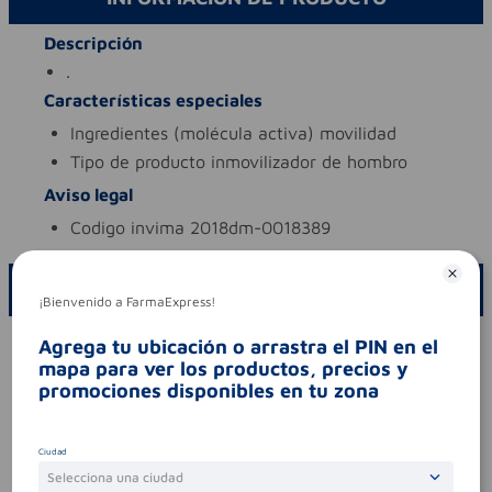
Descripción
.
Características especiales
ingredientes (molécula activa)
movilidad
tipo de producto
inmovilizador de hombro
Aviso legal
codigo invima
2018dm-0018389
ESCRIBE UN COMENTARIO
¡Bienvenido a FarmaExpress!
Por favor, inicie sesión para escribir un comentario
Agrega tu ubicación o arrastra el PIN en el
mapa para ver los productos, precios y
Sin comentarios.
promociones disponibles en tu zona
Ciudad
Selecciona una ciudad