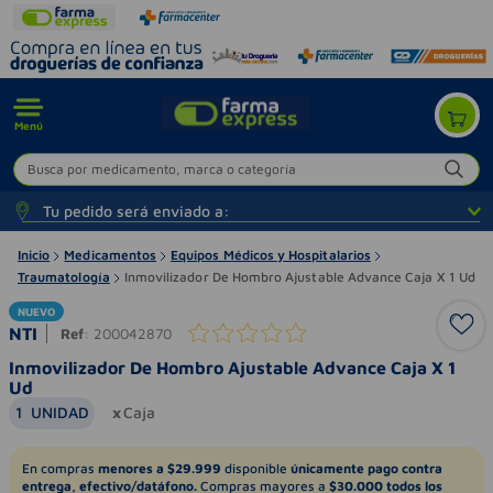
Menú
Busca por medicamento, marca o categoría
Tu pedido será enviado a:
Inicio
Medicamentos
Equipos Médicos y Hospitalarios
Traumatología
Inmovilizador De Hombro Ajustable Advance Caja X 1 Ud
NUEVO
NTI
Ref
:
200042870
Inmovilizador De Hombro Ajustable Advance Caja X 1
Ud
1
UNIDAD
Caja
En compras
menores a $29.999
disponible
únicamente pago contra
entrega, efectivo/datáfono.
Compras mayores a
$30.000 todos los