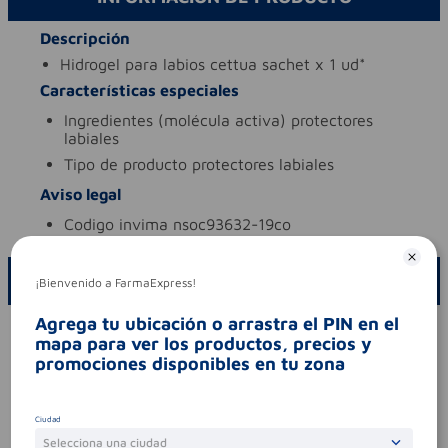
Descripción
hidrogel para labios cettua sachet x 1 ud*
Características especiales
ingredientes (molécula activa)
protectores
labiales
tipo de producto
protectores labiales
Aviso legal
codigo invima
nsoc93632-19co
ESCRIBE UN COMENTARIO
¡Bienvenido a FarmaExpress!
Agrega tu ubicación o arrastra el PIN en el
Por favor, inicie sesión para escribir un comentario
mapa para ver los productos, precios y
promociones disponibles en tu zona
Sin comentarios.
Ciudad
Selecciona una ciudad