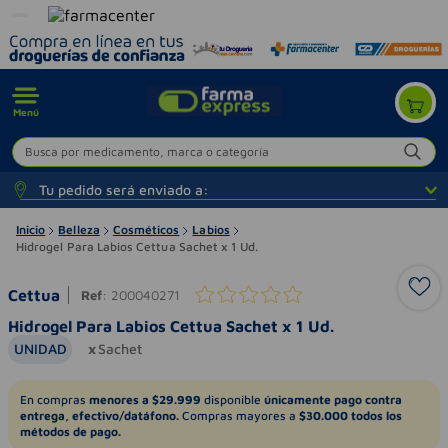
Menú
Busca por medicamento, marca o categoría
Tu pedido será enviado a:
Inicio
Belleza
Cosméticos
Labios
Hidrogel Para Labios Cettua Sachet x 1 Ud.
Cettua
Ref
:
200040271
Hidrogel Para Labios Cettua Sachet x 1 Ud.
UNIDAD
Sachet
En compras
menores a $29.999
disponible
únicamente pago contra
entrega, efectivo/datáfono.
Compras mayores a
$30.000 todos los
métodos de pago.