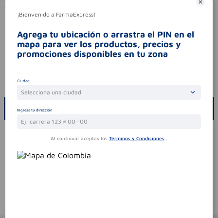
tipo de producto
tintes
¡Bienvenido a FarmaExpress!
Aviso legal
contraindicaciones
realizar una prueba de
Agrega tu ubicación o arrastra el PIN en el
alergia cutánea- 48 horas antes de cada uso
mapa para ver los productos, precios y
del producto-es obligatorio. el producto debe
promociones disponibles en tu zona
usarse de acuerdo con las pautas
especificadas en el instrucciones de uso.
codigo invima
nsoc02861-20co
Ciudad
Selecciona una ciudad
ESCRIBE UN COMENTARIO
Ingresa tu dirección
Por favor, inicie sesión para escribir un comentario
Al continuar aceptas los
Términos y Condiciones
.
Sin comentarios.
Te puede interesar