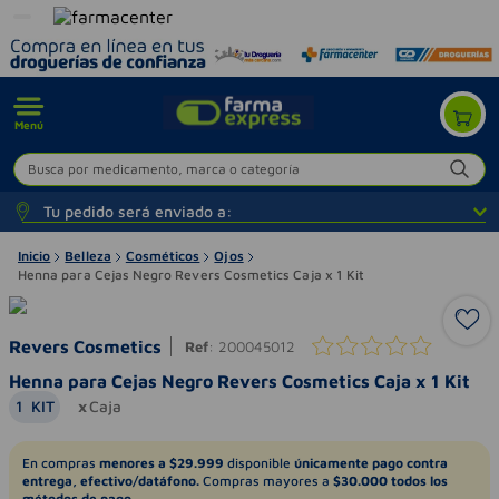
Menú
Busca por medicamento, marca o categoría
Tu pedido será enviado a:
Inicio
Belleza
Cosméticos
Ojos
Henna para Cejas Negro Revers Cosmetics Caja x 1 Kit
Revers Cosmetics
Ref
:
200045012
Henna para Cejas Negro Revers Cosmetics Caja x 1 Kit
1
KIT
Caja
En compras
menores a $29.999
disponible
únicamente pago contra
entrega, efectivo/datáfono.
Compras mayores a
$30.000 todos los
métodos de pago.