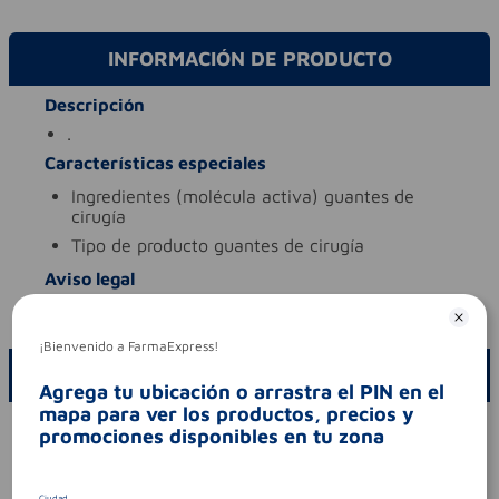
INFORMACIÓN DE PRODUCTO
Descripción
.
Características especiales
ingredientes (molécula activa)
guantes de
cirugía
tipo de producto
guantes de cirugía
Aviso legal
codigo invima
2023dm-0002025-r2
¡Bienvenido a FarmaExpress!
ESCRIBE UN COMENTARIO
Agrega tu ubicación o arrastra el PIN en el
mapa para ver los productos, precios y
Por favor, inicie sesión para escribir un comentario
promociones disponibles en tu zona
Sin comentarios.
Ciudad