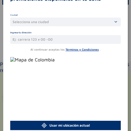
Por favor, inicie sesión para escribir un comentario
Ciudad
Sin comentarios.
Selecciona una ciudad
Ingresa tu dirección
Al continuar aceptas los
Términos y Condiciones
.
Te puede interesar
Por favor selecciona tu ubicación y verás los productos
recomendados según la cobertura de entrega
¡Suscríbete y recibe
promociones
exclusivas
!
Usar mi ubicación actual