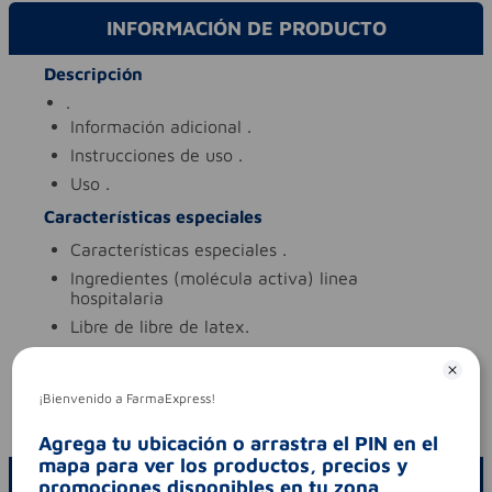
INFORMACIÓN DE PRODUCTO
Descripción
.
información adicional
.
instrucciones de uso
.
uso
.
Características especiales
características especiales
.
ingredientes (molécula activa)
linea
hospitalaria
libre de
libre de latex.
tipo de producto
linea hospitalaria
Aviso legal
¡Bienvenido a FarmaExpress!
codigo invima
2020dm-0020955
Agrega tu ubicación o arrastra el PIN en el
mapa para ver los productos, precios y
ESCRIBE UN COMENTARIO
promociones disponibles en tu zona