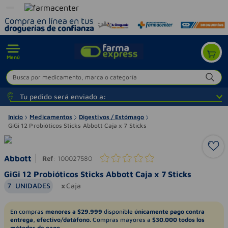
Menú
Busca por medicamento, marca o categoría
Tu pedido será enviado a:
Inicio
Medicamentos
Digestivos / Estómago
GiGi 12 Probióticos Sticks Abbott Caja x 7 Sticks
Abbott
Ref
:
100027580
GiGi 12 Probióticos Sticks Abbott Caja x 7 Sticks
7
UNIDADES
Caja
En compras
menores a $29.999
disponible
únicamente pago contra
entrega, efectivo/datáfono.
Compras mayores a
$30.000 todos los
métodos de pago.