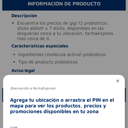
INFORMACIÓN DE PRODUCTO
Descripción
encuentra los precios de gigi 12 probióticos
sticks abbott x 7 sticks. disponibles en las
droguerías cerca a tu ubicación. farmaexpress
más cerca de ti.
Características especiales
ingredientes (molécula activa)
probioticos
tipo de producto
probioticos
Aviso legal
codigo invima
sd2019-0004367
¡Bienvenido a FarmaExpress!
ESCRIBE UN COMENTARIO
Agrega tu ubicación o arrastra el PIN en el
mapa para ver los productos, precios y
Por favor, inicie sesión para escribir un comentario
promociones disponibles en tu zona
Sin comentarios.
Ciudad