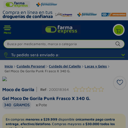
Menú
Busca por medicamento, marca o categoría
Tu pedido será enviado a:
Inicio
Cuidado Personal
Cuidado del Cabello
Lacas y Geles
Gel Moco De Gorila Punk Frasco X 340 G.
Moco de Gorila
Ref
:
200018364
Gel Moco De Gorila Punk Frasco X 340 G.
340
GRAMOS
Pote
En compras
menores a $29.999
disponible
únicamente pago contra
entrega, efectivo/datáfono.
Compras mayores a
$30.000 todos los