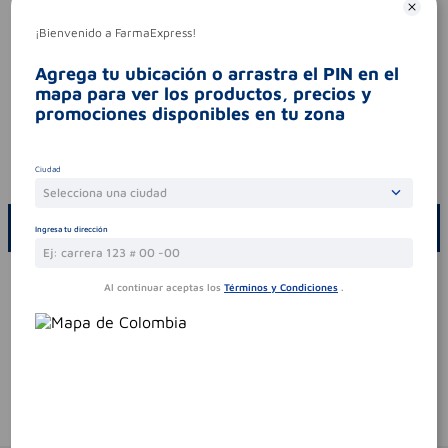
tipo de producto
naproxeno
¡Bienvenido a FarmaExpress!
Aviso legal
legales
es un medicamento.no exceder su
Agrega tu ubicación o arrastra el PIN en el
consumo. leer indicaciones y
mapa para ver los productos, precios y
contraindicaciones. si los síntomas persisten.
promociones disponibles en tu zona
consultar al médico.
contraindicaciones
.
codigo invima
2018m-0002487-r2
Ciudad
Selecciona una ciudad
ESCRIBE UN COMENTARIO
Ingresa tu dirección
Por favor, inicie sesión para escribir un comentario
Al continuar aceptas los
Términos y Condiciones
.
Sin comentarios.
Te puede interesar