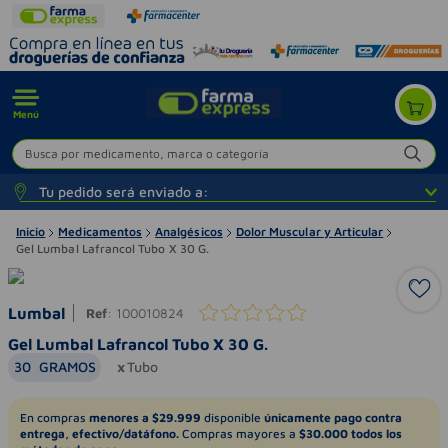
Menú
Busca por medicamento, marca o categoría
Tu pedido será enviado a:
Inicio
Medicamentos
Analgésicos
Dolor Muscular y Articular
Gel Lumbal Lafrancol Tubo X 30 G.
Lumbal
Ref
:
100010824
Gel Lumbal Lafrancol Tubo X 30 G.
30
GRAMOS
Tubo
En compras
menores a $29.999
disponible
únicamente pago contra
entrega, efectivo/datáfono.
Compras mayores a
$30.000 todos los