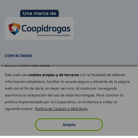
CONTÁCTANOS
Bogotá (601) 380 9898
atencionalcliente@farmaexpress.com
Esta web usa
cookies propias y de terceros
con la finalidad de obtener
información estadística, facilitar el acceso seguro y eficiente de la página
TE PUEDE INTERESAR
web con el fin de darle un mejor servicio. Al continuar navegando
asumimos su aceptación del uso de estas tecnologías. Para conocer la
NOSOTROS
Déjanos tu
política implementada por la Cooperativa, lo invitamos a visitar el
opinión
siguiente enlace:
Política de Cookies o Web Bugs
Empowered by
Todos los derechos reservados Farmaexpress 2025
Acepto
Inicio
Imperdibles
Favoritos
Cuenta