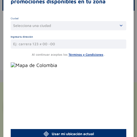
promociones disponibles en tu zona
ESCRIBE UN COMENTARIO
Por favor, inicie sesión para escribir un comentario
Ciudad
Selecciona una ciudad
Sin comentarios.
Ingresa tu dirección
Al continuar aceptas los
Términos y Condiciones
.
Te puede interesar
¡Suscríbete y recibe
promociones
exclusivas
!
Usar mi ubicación actual