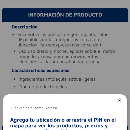
INFORMACIÓN DE PRODUCTO
Descripción
encuentra los precios de gel limpiador aloe.
disponibles en las droguerías cerca a tu
ubicación. farmaexpress más cerca de ti
uso
uso diario y noche. aplicar sobre el rostro
húmedo y masajear con movimientos
circulares. aclarar con abundante agua.
Características especiales
ingredientes (molécula activa)
geles
tipo de producto
geles
Aviso legal
contraindicaciones
evitar el contacto con los
¡Bienvenido a FarmaExpress!
ojos.
codigo invima
nsoc50728-21pe
Agrega tu ubicación o arrastra el PIN en el
mapa para ver los productos, precios y