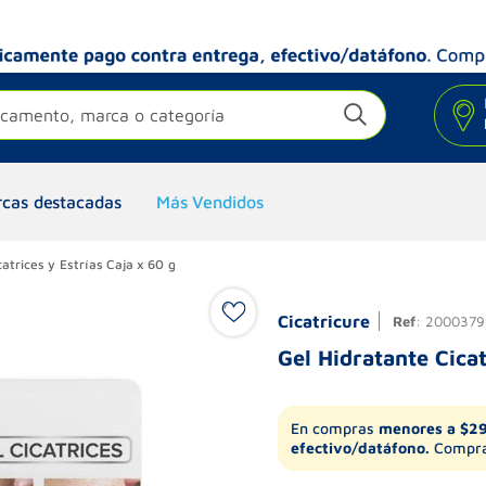
camento, marca o categoría
cas destacadas
Más Vendidos
catrices y Estrías Caja x 60 g
Cicatricure
Ref
:
2000379
Gel Hidratante Cicat
En compras
menores a $2
efectivo/datáfono.
Compra