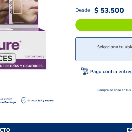
$
53
.
500
Desde
Selecciona tu ub
UCTO
E