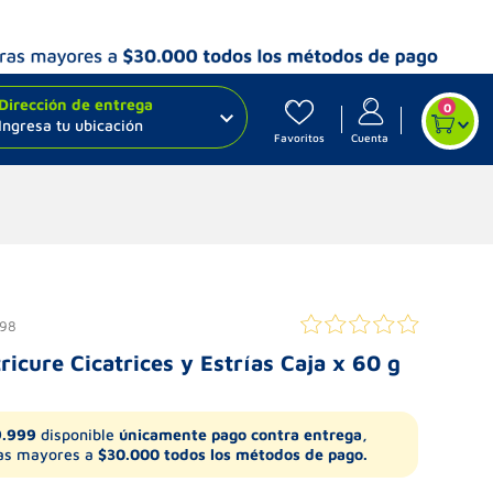
Dirección de entrega
0
Ingresa tu ubicación
Favoritos
Cuenta
98
ricure Cicatrices y Estrías Caja x 60 g
9.999
disponible
únicamente pago contra entrega,
s mayores a
$30.000 todos los métodos de pago.