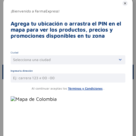
Características especiales
¡Bienvenido a FarmaExpress!
características especiales
contiene cbd-
glucosamina- condroitina- extracto de arnica
Agrega tu ubicación o arrastra el PIN en el
y calendula.
mapa para ver los productos, precios y
promociones disponibles en tu zona
tipo de producto
lociones
Aviso legal
Ciudad
codigo invima
nsoc40189-10co
Selecciona una ciudad
ESCRIBE UN COMENTARIO
Ingresa tu dirección
Por favor, inicie sesión para escribir un comentario
Al continuar aceptas los
Términos y Condiciones
.
Sin comentarios.
Te puede interesar