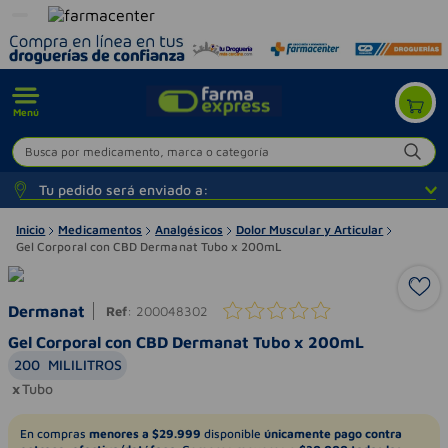
Menú
Busca por medicamento, marca o categoría
Tu pedido será enviado a:
Inicio
Medicamentos
Analgésicos
Dolor Muscular y Articular
Gel Corporal con CBD Dermanat Tubo x 200mL
Dermanat
Ref
:
200048302
Gel Corporal con CBD Dermanat Tubo x 200mL
200
MILILITROS
Tubo
En compras
menores a $29.999
disponible
únicamente pago contra