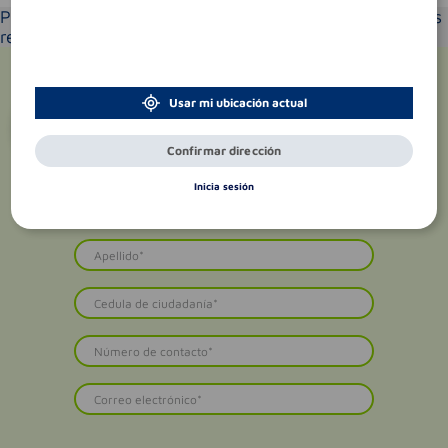
Por favor selecciona tu ubicación y verás los productos
recomendados según la cobertura de entrega
Usar mi ubicación actual
¡Suscríbete y recibe
promociones
exclusivas
!
Confirmar dirección
Inicia sesión