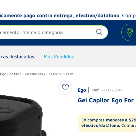
camento, marca o categoría
cas destacadas
Más Vendidos
r Ego For Men Extreme Max Frasco x 500 mL.
Ego
Ref
:
200023240
Gel Capilar Ego Fo
En compras
menores a $2
efectivo/datáfono.
Compra