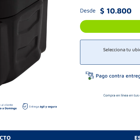
$
10
.
800
Desde
Selecciona tu ub
UCTO
E