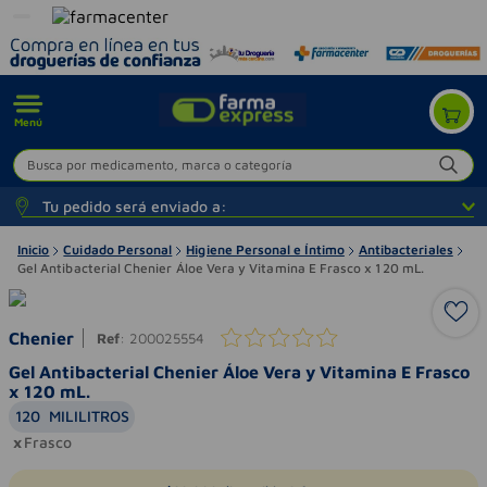
Menú
Busca por medicamento, marca o categoría
Tu pedido será enviado a:
Inicio
Cuidado Personal
Higiene Personal e Íntimo
Antibacteriales
Gel Antibacterial Chenier Áloe Vera y Vitamina E Frasco x 120 mL.
Chenier
Ref
:
200025554
Gel Antibacterial Chenier Áloe Vera y Vitamina E Frasco
x 120 mL.
120
MILILITROS
Frasco