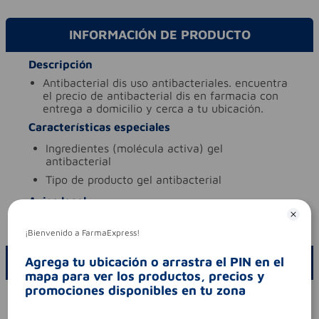
INFORMACIÓN DE PRODUCTO
Descripción
antibacterial dis uso antibacteriales. encuentra
el precio de antibacterial dis en farmacia con
entrega a domicilio y cerca a tu ubicación.
Características especiales
ingredientes (molécula activa)
gel
antibacterial
tipo de producto
gel antibacterial
Aviso legal
codigo invima
nsoc03368-20co
¡Bienvenido a FarmaExpress!
Agrega tu ubicación o arrastra el PIN en el
ESCRIBE UN COMENTARIO
mapa para ver los productos, precios y
promociones disponibles en tu zona
Por favor, inicie sesión para escribir un comentario