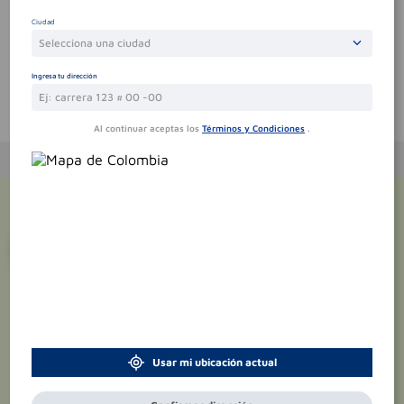
Sin comentarios.
Ciudad
Selecciona una ciudad
Ingresa tu dirección
Te puede interesar
Al continuar aceptas los
Términos y Condiciones
.
¡Suscríbete y recibe
promociones
exclusivas
!
Usar mi ubicación actual