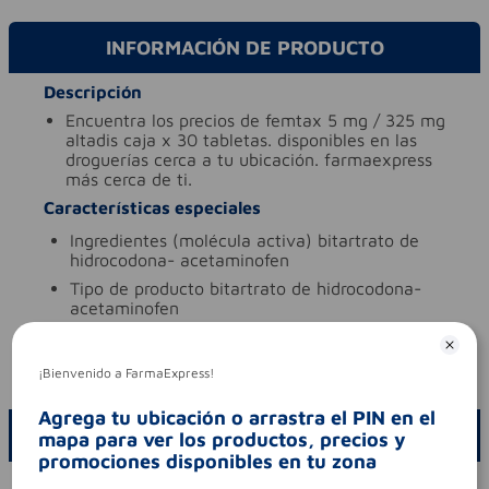
INFORMACIÓN DE PRODUCTO
Descripción
encuentra los precios de femtax 5 mg / 325 mg
altadis caja x 30 tabletas. disponibles en las
droguerías cerca a tu ubicación. farmaexpress
más cerca de ti.
Características especiales
ingredientes (molécula activa)
bitartrato de
hidrocodona- acetaminofen
tipo de producto
bitartrato de hidrocodona-
acetaminofen
Aviso legal
codigo invima
2023m-0020981
¡Bienvenido a FarmaExpress!
Agrega tu ubicación o arrastra el PIN en el
ESCRIBE UN COMENTARIO
mapa para ver los productos, precios y
promociones disponibles en tu zona