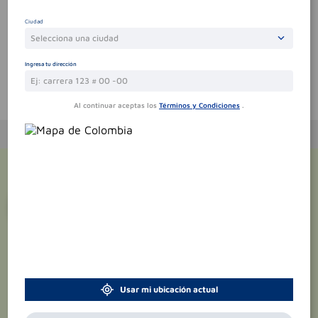
Por favor, inicie sesión para escribir un comentario
Ciudad
Sin comentarios.
Selecciona una ciudad
Ingresa tu dirección
Te puede interesar
Al continuar aceptas los
Términos y Condiciones
.
¡Suscríbete y recibe
promociones
exclusivas
!
Usar mi ubicación actual