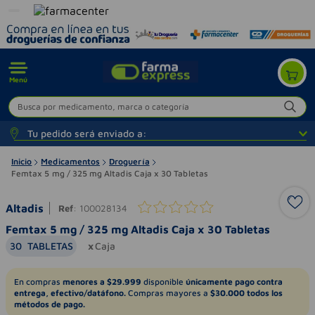
Menú
Busca por medicamento, marca o categoría
Tu pedido será enviado a:
Inicio
Medicamentos
Droguería
Femtax 5 mg / 325 mg Altadis Caja x 30 Tabletas
Altadis
Ref
:
100028134
Femtax 5 mg / 325 mg Altadis Caja x 30 Tabletas
30
TABLETAS
Caja
En compras
menores a $29.999
disponible
únicamente pago contra
entrega, efectivo/datáfono.
Compras mayores a
$30.000 todos los
métodos de pago.