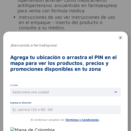
antihipertensivo. encuéntralo en farmaexpress
para venta con fórmula médica
instrucciones de uso
ver instrucciones de uso
en el empaque - inserto del producto o
consulte a su médico.
uso
.
Características especiales
¡Bienvenido a FarmaExpress!
ingredientes (molécula activa)
amlodipino-
Agrega tu ubicación o arrastra el PIN en el
valsartan
mapa para ver los productos, precios y
tipo de producto
amlodipino-valsartan
promociones disponibles en tu zona
Aviso legal
legales
es un medicamento.no exceder su
Ciudad
consumo. leer indicaciones y
Selecciona una ciudad
contraindicaciones. si los síntomas persisten.
consultar al médico.
Ingresa tu dirección
síntomas
.
contraindicaciones
.
Al continuar aceptas los
Términos y Condiciones
.
codigo invima
2020m-0007062-r1