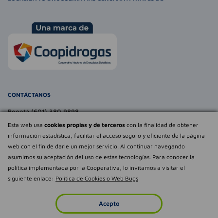
CONTÁCTANOS
Bogotá (601) 380 9898
atencionalcliente@farmaexpress.com
Esta web usa
cookies propias y de terceros
con la finalidad de obtener
información estadística, facilitar el acceso seguro y eficiente de la página
TE PUEDE INTERESAR
web con el fin de darle un mejor servicio. Al continuar navegando
asumimos su aceptación del uso de estas tecnologías. Para conocer la
NOSOTROS
Déjanos tu
política implementada por la Cooperativa, lo invitamos a visitar el
opinión
siguiente enlace:
Política de Cookies o Web Bugs
Empowered by
Todos los derechos reservados Farmaexpress 2025
Acepto
Inicio
Imperdibles
Favoritos
Cuenta