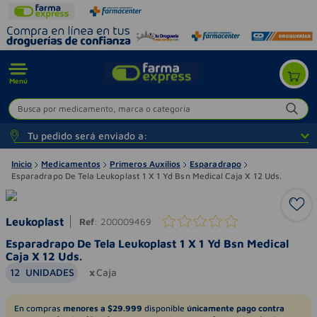
Menú
Busca por medicamento, marca o categoría
Tu pedido será enviado a:
Inicio
Medicamentos
Primeros Auxilios
Esparadrapo
Esparadrapo De Tela Leukoplast 1 X 1 Yd Bsn Medical Caja X 12 Uds.
Leukoplast
Ref
:
200009469
Esparadrapo De Tela Leukoplast 1 X 1 Yd Bsn Medical
Caja X 12 Uds.
12
UNIDADES
Caja
En compras
menores a $29.999
disponible
únicamente pago contra