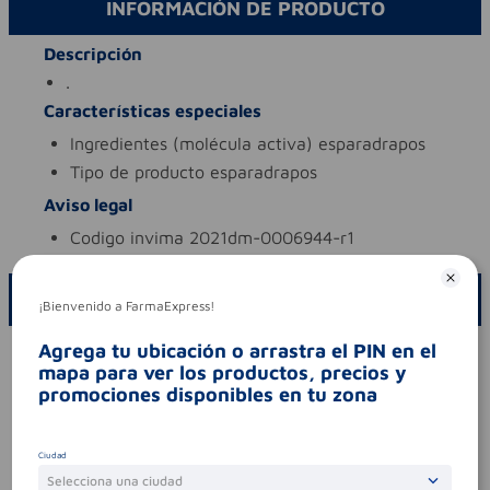
INFORMACIÓN DE PRODUCTO
Descripción
.
Características especiales
ingredientes (molécula activa)
esparadrapos
tipo de producto
esparadrapos
Aviso legal
codigo invima
2021dm-0006944-r1
ESCRIBE UN COMENTARIO
¡Bienvenido a FarmaExpress!
Agrega tu ubicación o arrastra el PIN en el
Por favor, inicie sesión para escribir un comentario
mapa para ver los productos, precios y
Sin comentarios.
promociones disponibles en tu zona
Ciudad
Selecciona una ciudad