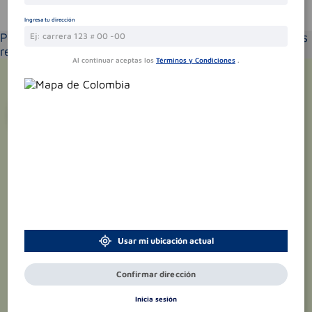
Te puede interesar
Ingresa tu dirección
Por favor selecciona tu ubicación y verás los productos
recomendados según la cobertura de entrega
Al continuar aceptas los
Términos y Condiciones
.
¡Suscríbete y recibe
promociones
exclusivas
!
Usar mi ubicación actual
Confirmar dirección
Inicia sesión