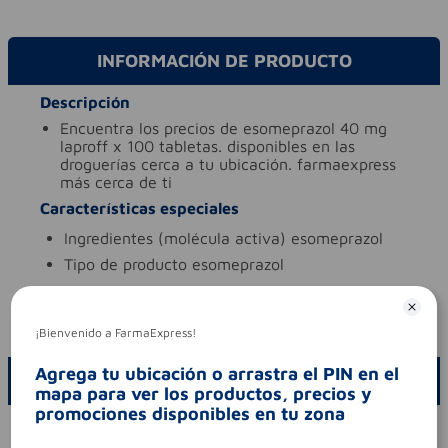
INFORMACIÓN DE PRODUCTO
Descripción
encuentra los precios de esomeprazol 40 mg
laproff x 100 tabletas. disponibles en las
droguerías cerca a tu ubicación. farmaexpress
más cerca de ti
Características especiales
ingredientes (molécula activa)
esomeprazol
tipo de producto
esomeprazol
Aviso legal
codigo invima
2023m-0020886
¡Bienvenido a FarmaExpress!
Agrega tu ubicación o arrastra el PIN en el
ESCRIBE UN COMENTARIO
mapa para ver los productos, precios y
promociones disponibles en tu zona
Por favor, inicie sesión para escribir un comentario