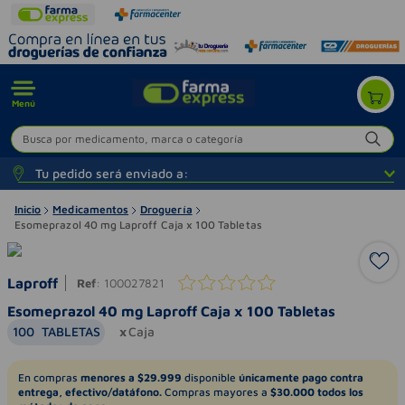
Menú
Busca por medicamento, marca o categoría
Tu pedido será enviado a:
Inicio
Medicamentos
Droguería
Esomeprazol 40 mg Laproff Caja x 100 Tabletas
Laproff
Ref
:
100027821
Esomeprazol 40 mg Laproff Caja x 100 Tabletas
100
TABLETAS
Caja
En compras
menores a $29.999
disponible
únicamente pago contra
entrega, efectivo/datáfono.
Compras mayores a
$30.000 todos los