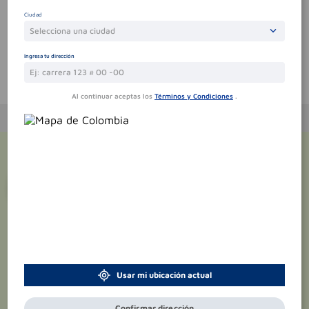
Sin comentarios.
Ciudad
Selecciona una ciudad
Ingresa tu dirección
Te puede interesar
Al continuar aceptas los
Términos y Condiciones
.
¡Suscríbete y recibe
promociones
exclusivas
!
Usar mi ubicación actual
Confirmar dirección