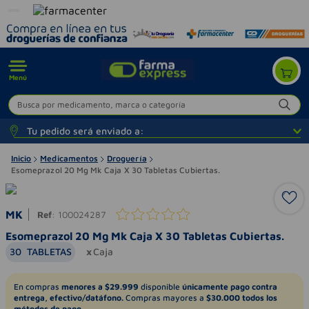
Menú
Busca por medicamento, marca o categoría
Tu pedido será enviado a:
Inicio
Medicamentos
Droguería
Esomeprazol 20 Mg Mk Caja X 30 Tabletas Cubiertas.
MK
Ref
:
100024287
Esomeprazol 20 Mg Mk Caja X 30 Tabletas Cubiertas.
30
TABLETAS
Caja
En compras
menores a $29.999
disponible
únicamente pago contra
entrega, efectivo/datáfono.
Compras mayores a
$30.000 todos los
métodos de pago.