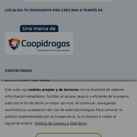
LOCALIZA TU DROGUERÍA MÁS CERCANA A TRAVÉS DE
CONTÁCTANOS
Bogotá (601) 380 9898
atencionalcliente@farmaexpress.com
Esta web usa
cookies propias y de terceros
con la finalidad de obtener
información estadística, facilitar el acceso seguro y eficiente de la página
TE PUEDE INTERESAR
web con el fin de darle un mejor servicio. Al continuar navegando
asumimos su aceptación del uso de estas tecnologías. Para conocer la
NOSOTROS
Déjanos tu
política implementada por la Cooperativa, lo invitamos a visitar el
opinión
siguiente enlace:
Política de Cookies o Web Bugs
Empowered by
Todos los derechos reservados Farmaexpress 2025