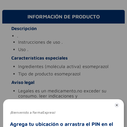
INFORMACIÓN DE PRODUCTO
Descripción
.
instrucciones de uso
.
uso
.
Características especiales
ingredientes (molécula activa)
esomeprazol
tipo de producto
esomeprazol
Aviso legal
legales
es un medicamento.no exceder su
consumo. leer indicaciones y
contraindicaciones. si los síntomas persisten.
consultar al médico.
¡Bienvenido a FarmaExpress!
síntomas
.
contraindicaciones
.
Agrega tu ubicación o arrastra el PIN en el