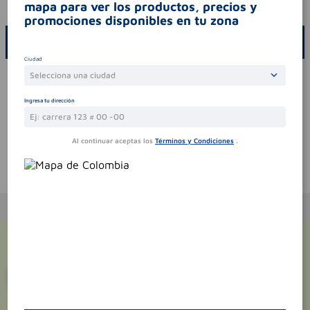
codigo invima
2020m-0007903-r1
mapa para ver los productos, precios y
promociones disponibles en tu zona
ESCRIBE UN COMENTARIO
Ciudad
Por favor, inicie sesión para escribir un comentario
Selecciona una ciudad
Sin comentarios.
Ingresa tu dirección
Al continuar aceptas los
Términos y Condiciones
.
Te puede interesar
¡Suscríbete y recibe
promociones
exclusivas
!