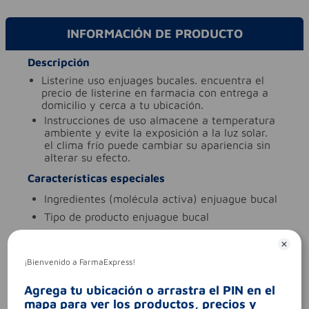
INFORMACIÓN DE PRODUCTO
Descripción
listerine uso enjuages bucales. encuentra el
precio de listerine en farmacia con entrega a
domicilio y cerca a tu ubicación.
instrucciones de uso
almacene a temperatura
ambiente y evite la exposición a la luz solar.
el clima frío puede cambiar su apariencia sin
alterar su efecto.
Características especiales
ingredientes (molécula activa)
enjuague bucal
tipo de producto
enjuague bucal
Aviso legal
contraindicaciones
este producto no tiene
¡Bienvenido a FarmaExpress!
contraindicaciones
codigo invima
nsoc43171-11co
Agrega tu ubicación o arrastra el PIN en el
mapa para ver los productos, precios y