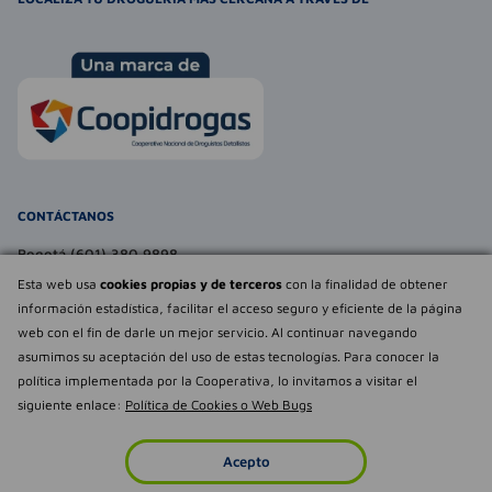
CONTÁCTANOS
Bogotá (601) 380 9898
atencionalcliente@farmaexpress.com
Esta web usa
cookies propias y de terceros
con la finalidad de obtener
información estadística, facilitar el acceso seguro y eficiente de la página
TE PUEDE INTERESAR
web con el fin de darle un mejor servicio. Al continuar navegando
asumimos su aceptación del uso de estas tecnologías. Para conocer la
NOSOTROS
Déjanos tu
política implementada por la Cooperativa, lo invitamos a visitar el
opinión
siguiente enlace:
Política de Cookies o Web Bugs
Empowered by
Todos los derechos reservados Farmaexpress 2025
Acepto
Inicio
Imperdibles
Favoritos
Cuenta