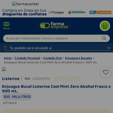
Menú
Busca por medicamento, marca o categoría
Tu pedido será enviado a:
Inicio
Cuidado Personal
Cuidado Oral
Enjuagues Bucales
Enjuague Bucal Listerine Cool Mint Zero Alcohol Frasco x 500 mL.
Listerine
Ref
:
200025474
Enjuague Bucal Listerine Cool Mint Zero Alcohol Frasco x
500 mL.
500
MILILITROS
Frasco