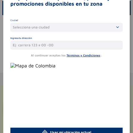
promociones disponibles en tu zona
ESCRIBE UN COMENTARIO
Ciudad
Por favor, inicie sesión para escribir un comentario
Selecciona una ciudad
Sin comentarios.
Ingresa tu dirección
Al continuar aceptas los
Términos y Condiciones
.
Te puede interesar
¡Suscríbete y recibe
promociones
exclusivas
!
Usar mi ubicación actual