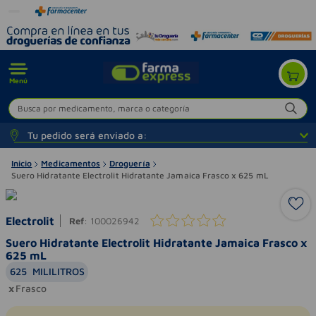
Menú
Busca por medicamento, marca o categoría
Tu pedido será enviado a:
Inicio
Medicamentos
Droguería
Suero Hidratante Electrolit Hidratante Jamaica Frasco x 625 mL
Electrolit
Ref
:
100026942
Suero Hidratante Electrolit Hidratante Jamaica Frasco x
625 mL
625
MILILITROS
Frasco