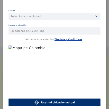
Por favor, inicie sesión para escribir un comentario
Ciudad
Sin comentarios.
Selecciona una ciudad
Ingresa tu dirección
Te puede interesar
Al continuar aceptas los
Términos y Condiciones
.
¡Suscríbete y recibe
promociones
exclusivas
!
Usar mi ubicación actual