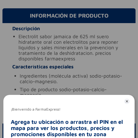
INFORMACIÓN DE PRODUCTO
Descripción
electrolit sabor jamaica de 625 ml suero
hidratante oral con electrolitos para reponer
liquidos y sales minerales en la prevencion y
tratamiento de la deshidratacion. precios
disponibles farmaexpress
Características especiales
ingredientes (molécula activa)
sodio-potasio-
calcio-magnesio.
tipo de producto
sodio-potasio-calcio-
magnesio.
Aviso legal
¡Bienvenido a FarmaExpress!
codigo invima
2020m-0009131-r1
Agrega tu ubicación o arrastra el PIN en el
mapa para ver los productos, precios y
ESCRIBE UN COMENTARIO
promociones disponibles en tu zona