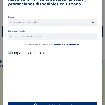
promociones disponibles en tu zona
síntomas
.
contraindicaciones
.
Ciudad
codigo invima
2022m-0011191-r2
Selecciona una ciudad
ESCRIBE UN COMENTARIO
Ingresa tu dirección
Al continuar aceptas los
Términos y Condiciones
.
Te puede interesar
Por favor selecciona tu ubicación y verás los productos
recomendados según la cobertura de entrega
¡Suscríbete y recibe
promociones
exclusivas
!