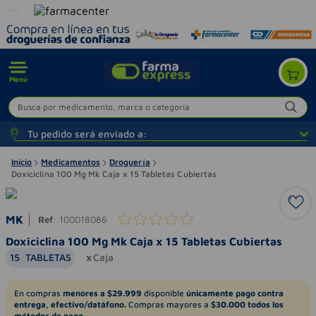
Menú
Busca por medicamento, marca o categoría
Tu pedido será enviado a:
Inicio
Medicamentos
Droguería
Doxiciclina 100 Mg Mk Caja x 15 Tabletas Cubiertas
MK
Ref
:
100018086
Doxiciclina 100 Mg Mk Caja x 15 Tabletas Cubiertas
15
TABLETAS
Caja
En compras
menores a $29.999
disponible
únicamente pago contra
entrega, efectivo/datáfono.
Compras mayores a
$30.000 todos los
métodos de pago.