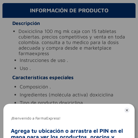
INFORMACIÓN DE PRODUCTO
Descripción
doxiciclina 100 mg mk caja con 15 tabletas
cubiertas. precios competitivos y venta en toda
colombia. consulta a tu medico para la dosis
adecuada y compra desde e marketplace
farmaexpress
instrucciones de uso
.
uso
.
Características especiales
composición
.
ingredientes (molécula activa)
doxiciclina
tipo de producto
doxiciclina
Aviso legal
¡Bienvenido a FarmaExpress!
legales
es un medicamento. no exceder su
consumo. leer indicaciones y
Agrega tu ubicación o arrastra el PIN en el
contraindicaciones. si los síntomas persisten-
mapa para ver los productos, precios y
consultar al médico.