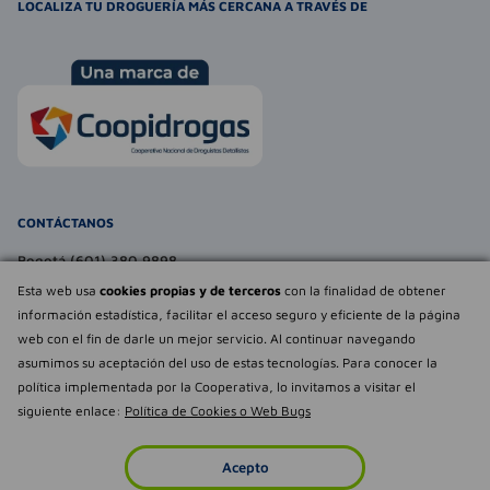
LOCALIZA TU DROGUERÍA MÁS CERCANA A TRAVÉS DE
CONTÁCTANOS
Bogotá (601) 380 9898
atencionalcliente@farmaexpress.com
Esta web usa
cookies propias y de terceros
con la finalidad de obtener
información estadística, facilitar el acceso seguro y eficiente de la página
TE PUEDE INTERESAR
web con el fin de darle un mejor servicio. Al continuar navegando
asumimos su aceptación del uso de estas tecnologías. Para conocer la
NOSOTROS
Déjanos tu
política implementada por la Cooperativa, lo invitamos a visitar el
opinión
siguiente enlace:
Política de Cookies o Web Bugs
Empowered by
Todos los derechos reservados Farmaexpress 2025
Acepto
Inicio
Imperdibles
Favoritos
Cuenta