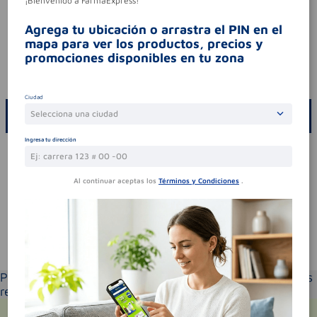
¡Bienvenido a FarmaExpress!
ingredientes (molécula activa)
ibuprofeno-
cafeína
Agrega tu ubicación o arrastra el PIN en el
tipo de producto
ibuprofeno-cafeína
mapa para ver los productos, precios y
Aviso legal
promociones disponibles en tu zona
codigo invima
2020m-0013927-r1
Ciudad
Selecciona una ciudad
ESCRIBE UN COMENTARIO
Ingresa tu dirección
Por favor, inicie sesión para escribir un comentario
Sin comentarios.
Al continuar aceptas los
Términos y Condiciones
.
Te puede interesar
Por favor selecciona tu ubicación y verás los productos
recomendados según la cobertura de entrega