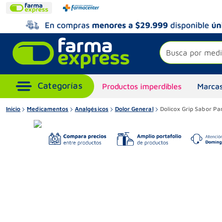
Busca por medi
Productos imperdibles
Marcas
Inicio
Medicamentos
Analgésicos
Dolor General
Dolicox Grip Sabor P