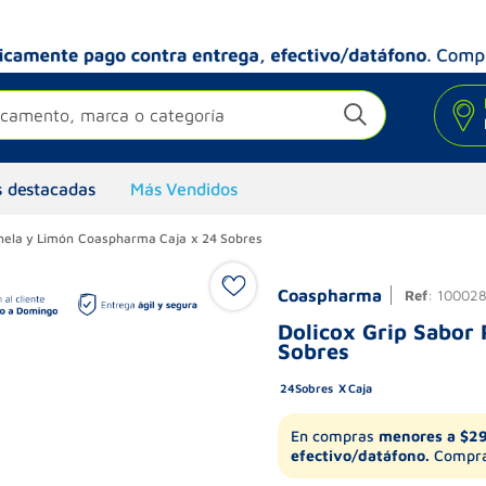
camento, marca o categoría
 destacadas
Más Vendidos
anela y Limón Coaspharma Caja x 24 Sobres
Coaspharma
Ref
:
10002
Dolicox Grip Sabor
Sobres
24
Sobres
Caja
En compras
menores a $2
efectivo/datáfono.
Compra