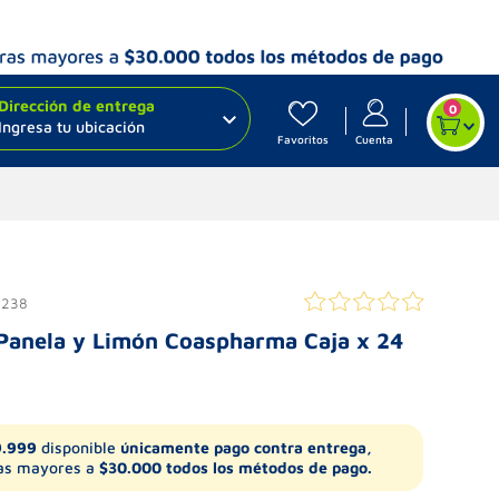
Dirección de entrega
0
Ingresa tu ubicación
Favoritos
Cuenta
8238
 Panela y Limón Coaspharma Caja x 24
9.999
disponible
únicamente pago contra entrega,
s mayores a
$30.000 todos los métodos de pago.