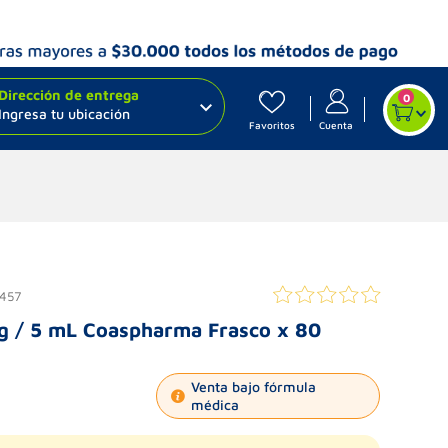
Dirección de entrega
0
Ingresa tu ubicación
Favoritos
Cuenta
457
mg / 5 mL Coaspharma Frasco x 80
Venta bajo fórmula
médica