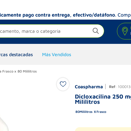
camento, marca o categoría
cas destacadas
Más Vendidos
Frasco x 80 Mililitros
Coaspharma
Ref
:
100013
Dicloxacilina 250 
Mililitros
80
Mililitros
Frasco