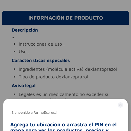
INFORMACIÓN DE PRODUCTO
Descripción
.
instrucciones de uso
.
uso
.
Características especiales
ingredientes (molécula activa)
dexlanzoprazol
tipo de producto
dexlanzoprazol
Aviso legal
legales
es un medicamento.no exceder su
consumo. leer indicaciones y
contraindicaciones. si los síntomas persisten.
consultar al médico.
¡Bienvenido a FarmaExpress!
síntomas
.
Agrega tu ubicación o arrastra el PIN en el
codigo invima
2018m-0014865-r1
mapa para ver los productos, precios y