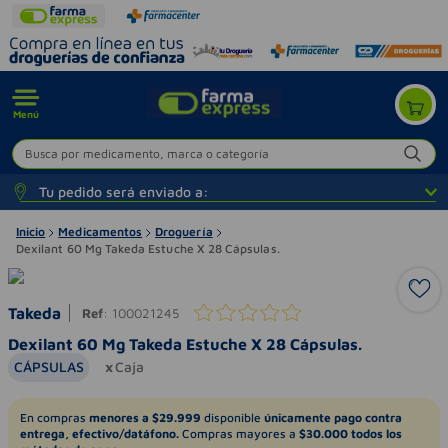
Menú
Busca por medicamento, marca o categoría
Tu pedido será enviado a:
Inicio
Medicamentos
Droguería
Dexilant 60 Mg Takeda Estuche X 28 Cápsulas.
Takeda
Ref
:
100021245
Dexilant 60 Mg Takeda Estuche X 28 Cápsulas.
CÁPSULAS
Caja
En compras
menores a $29.999
disponible
únicamente pago contra
entrega, efectivo/datáfono.
Compras mayores a
$30.000 todos los