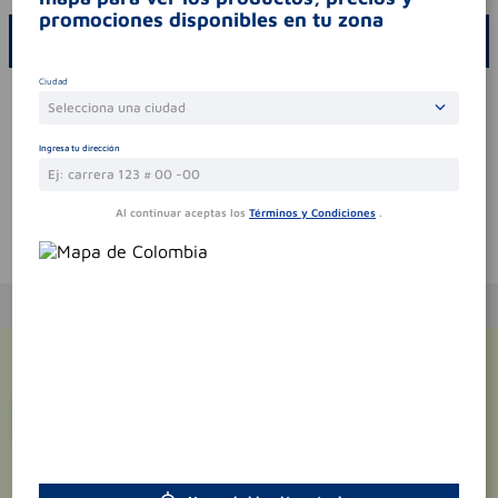
promociones disponibles en tu zona
ESCRIBE UN COMENTARIO
Ciudad
Por favor, inicie sesión para escribir un comentario
Selecciona una ciudad
Sin comentarios.
Ingresa tu dirección
Al continuar aceptas los
Términos y Condiciones
.
Te puede interesar
¡Suscríbete y recibe
promociones
exclusivas
!