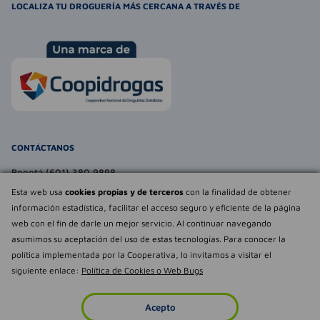
LOCALIZA TU DROGUERÍA MÁS CERCANA A TRAVÉS DE
CONTÁCTANOS
Bogotá (601) 380 9898
atencionalcliente@farmaexpress.com
Esta web usa
cookies propias y de terceros
con la finalidad de obtener
información estadística, facilitar el acceso seguro y eficiente de la página
TE PUEDE INTERESAR
web con el fin de darle un mejor servicio. Al continuar navegando
asumimos su aceptación del uso de estas tecnologías. Para conocer la
NOSOTROS
Déjanos tu
política implementada por la Cooperativa, lo invitamos a visitar el
opinión
siguiente enlace:
Política de Cookies o Web Bugs
Empowered by
Todos los derechos reservados Farmaexpress 2025
Acepto