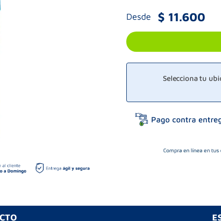
$
11
.
600
Desde
Selecciona tu ub
UCTO
E