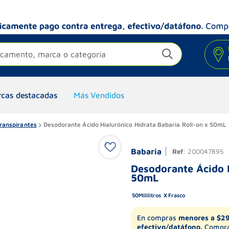
camento, marca o categoría
cas destacadas
Más Vendidos
ranspirantes
Desodorante Ácido Hialurónico Hidrata Babaria Roll-on x 50mL
Babaria
Ref
:
200047895
Desodorante Ácido H
50mL
50
Mililitros
Frasco
En compras
menores a $2
efectivo/datáfono.
Compra