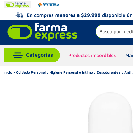
Busca por medi
Productos imperdibles
Mar
Inicio
Cuidado Personal
Higiene Personal e Íntimo
Desodorantes y Antit