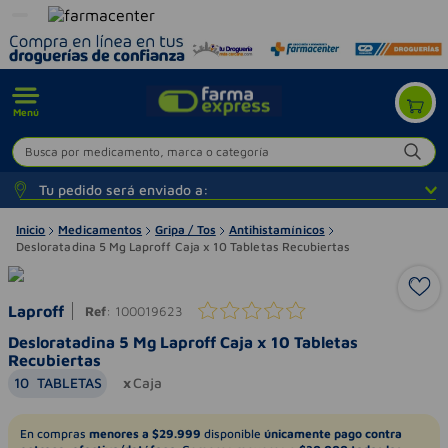
Menú
Busca por medicamento, marca o categoría
Tu pedido será enviado a:
Inicio
Medicamentos
Gripa / Tos
Antihistamínicos
Desloratadina 5 Mg Laproff Caja x 10 Tabletas Recubiertas
Laproff
Ref
:
100019623
Desloratadina 5 Mg Laproff Caja x 10 Tabletas
Recubiertas
10
TABLETAS
Caja
En compras
menores a $29.999
disponible
únicamente pago contra