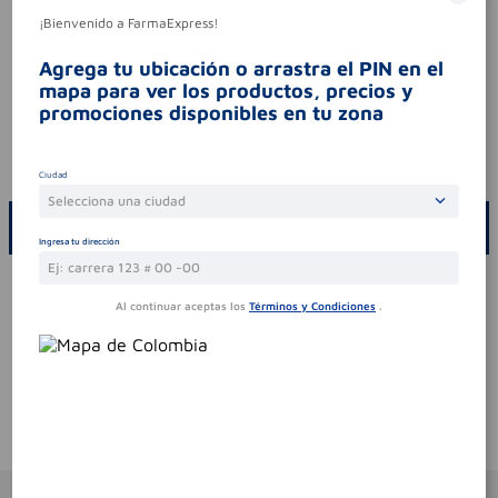
consumo. leer indicaciones y
¡Bienvenido a FarmaExpress!
contraindicaciones. si los síntomas persisten.
consultar al médico.
Agrega tu ubicación o arrastra el PIN en el
síntomas
.
mapa para ver los productos, precios y
promociones disponibles en tu zona
contraindicaciones
ver contraindicaciones en
el empaque / inserto del producto.
codigo invima
2021m-0013659-r1
Ciudad
Selecciona una ciudad
ESCRIBE UN COMENTARIO
Ingresa tu dirección
Por favor, inicie sesión para escribir un comentario
Al continuar aceptas los
Términos y Condiciones
.
Sin comentarios.
Te puede interesar