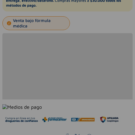
entrega, efectivo/datáfono.
Compras mayores a
$30.000 todos los
métodos de pago.
Venta bajo fórmula
médica