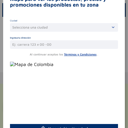
promociones disponibles en tu zona
ESCRIBE UN COMENTARIO
Ciudad
Por favor, inicie sesión para escribir un comentario
Selecciona una ciudad
Sin comentarios.
Ingresa tu dirección
Al continuar aceptas los
Términos y Condiciones
.
Te puede interesar
¡Suscríbete y recibe
promociones
exclusivas
!