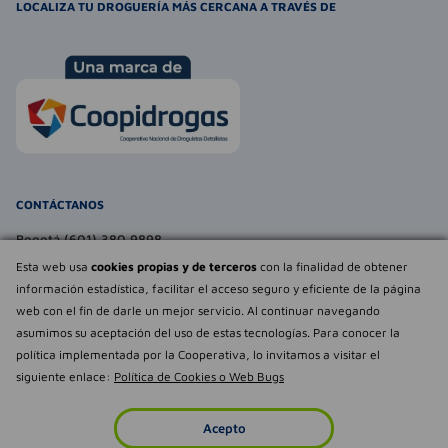
LOCALIZA TU DROGUERÍA MÁS CERCANA A TRAVÉS DE
CONTÁCTANOS
Bogotá (601) 380 9898
atencionalcliente@farmaexpress.com
Esta web usa
cookies propias y de terceros
con la finalidad de obtener
información estadística, facilitar el acceso seguro y eficiente de la página
TE PUEDE INTERESAR
web con el fin de darle un mejor servicio. Al continuar navegando
asumimos su aceptación del uso de estas tecnologías. Para conocer la
NOSOTROS
Déjanos tu
política implementada por la Cooperativa, lo invitamos a visitar el
opinión
siguiente enlace:
Política de Cookies o Web Bugs
Empowered by
Todos los derechos reservados Farmaexpress 2025
Acepto
Inicio
Imperdibles
Favoritos
Cuenta