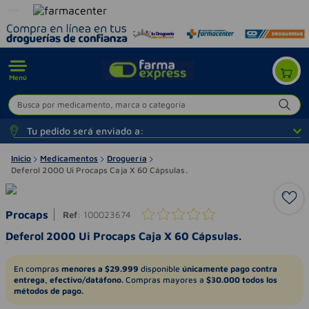
Menú
Busca por medicamento, marca o categoría
Tu pedido será enviado a:
Inicio
Medicamentos
Droguería
Deferol 2000 Ui Procaps Caja X 60 Cápsulas.
Procaps
Ref
:
100023674
Deferol 2000 Ui Procaps Caja X 60 Cápsulas.
En compras
menores a $29.999
disponible
únicamente pago contra
entrega, efectivo/datáfono.
Compras mayores a
$30.000 todos los
métodos de pago.