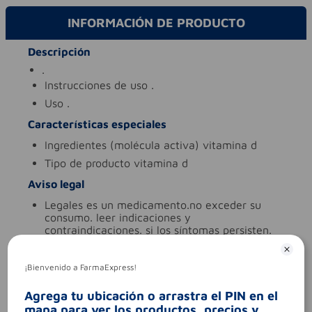
INFORMACIÓN DE PRODUCTO
Descripción
.
instrucciones de uso
.
uso
.
Características especiales
ingredientes (molécula activa)
vitamina d
tipo de producto
vitamina d
Aviso legal
legales
es un medicamento.no exceder su
consumo. leer indicaciones y
contraindicaciones. si los síntomas persisten.
consultar al médico.
síntomas
.
¡Bienvenido a FarmaExpress!
contraindicaciones
.
Agrega tu ubicación o arrastra el PIN en el
codigo invima
2022m-0017442-r1
mapa para ver los productos, precios y