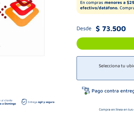
En compras
menores a $2
efectivo/datáfono.
Compra
$
73
.
500
Desde
Selecciona tu ub