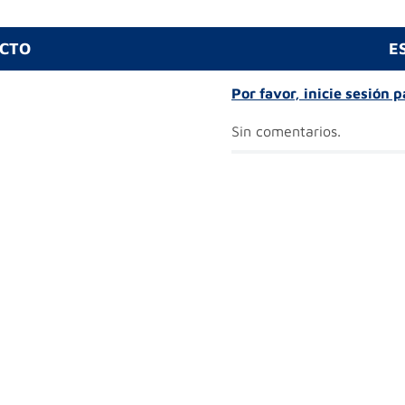
UCTO
E
Por favor, inicie sesión 
Sin comentarios.