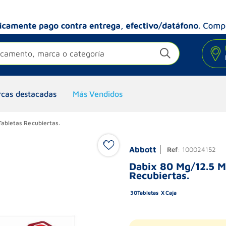
camento, marca o categoría
cas destacadas
Más Vendidos
Tabletas Recubiertas.
Abbott
Ref
:
100024152
Dabix 80 Mg/12.5 M
Recubiertas.
30
Tabletas
Caja