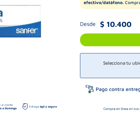
efectivo/datáfono.
Compra
$
10
.
400
Desde
Selecciona tu ub