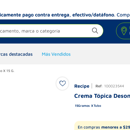
camento, marca o categoría
cas destacadas
Más Vendidos
o X 15 G.
Recipe
Ref
:
100023544
Crema Tópica Deson
15
Gramos
Tubo
En compras
menores a $2