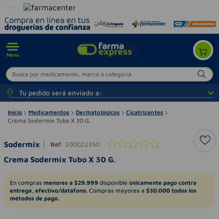
Menú
Busca por medicamento, marca o categoría
Tu pedido será enviado a:
Inicio
Medicamentos
Dermatológicos
Cicatrizantes
Crema Sodermix Tubo X 30 G.
Sodermix
Ref
:
200022350
Crema Sodermix Tubo X 30 G.
En compras
menores a $29.999
disponible
únicamente pago contra
entrega, efectivo/datáfono.
Compras mayores a
$30.000 todos los
métodos de pago.