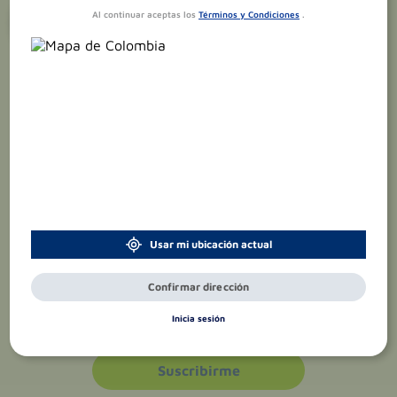
¡Suscríbete y recibe
promociones
Al continuar aceptas los
Términos y Condiciones
.
exclusivas
!
Usar mi ubicación actual
Confirmar dirección
Acepto el
tratamiento de datos
Inicia sesión
personales
Suscribirme