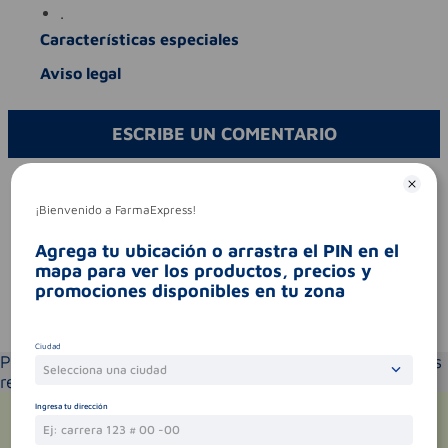
.
Características especiales
Aviso legal
ESCRIBE UN COMENTARIO
Por favor, inicie sesión para escribir un comentario
¡Bienvenido a FarmaExpress!
Sin comentarios.
Agrega tu ubicación o arrastra el PIN en el
mapa para ver los productos, precios y
promociones disponibles en tu zona
Te puede interesar
Ciudad
Por favor selecciona tu ubicación y verás los productos
Selecciona una ciudad
recomendados según la cobertura de entrega
Ingresa tu dirección