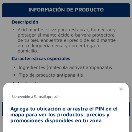
INFORMACIÓN DE PRODUCTO
Descripción
acid mantle, sirve para restaurar, humectar y
proteger el manto ácido o barrera protectora
de tu piel. encuentra el precio de acid mantle
en tu droguería cerca y con entrega a
domicilio.
Características especiales
ingredientes (molécula activa)
antipañalitis
tipo de producto
antipañalitis
Aviso legal
codigo invima
nsoc02370-20co
¡Bienvenido a FarmaExpress!
Agrega tu ubicación o arrastra el PIN en el
ESCRIBE UN COMENTARIO
mapa para ver los productos, precios y
promociones disponibles en tu zona
Por favor, inicie sesión para escribir un comentario