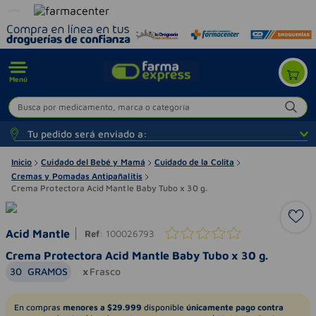
Menú
Busca por medicamento, marca o categoría
Tu pedido será enviado a:
Inicio
Cuidado del Bebé y Mamá
Cuidado de la Colita
Cremas y Pomadas Antipañalitis
Crema Protectora Acid Mantle Baby Tubo x 30 g.
Acid Mantle
Ref
:
100026793
Crema Protectora Acid Mantle Baby Tubo x 30 g.
30
GRAMOS
Frasco
En compras
menores a $29.999
disponible
únicamente pago contra