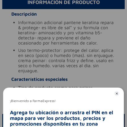
INFORMACIÓN DE PRODUCTO
Descripción
información adicional
pantene keratina repara
& protege- es libre de sal* y su formula con
keratina- aminoacido y pro vitamina b5-
detecta- repara y previene el daño
ocasionado por herramientas de calor.
uso
termo-protector: protege del calor. aplica
en seco (poco) o humedo (mas). sin enjuague.
crema peinar: controla frizz y define. usalo en
seco o humedo. varias veces al dia. sin
enjuague.
Características especiales
tipo de producto
crema para peinar
Aviso legal
¡Bienvenido a FarmaExpress!
codigo invima
nsoc25551-23co
Agrega tu ubicación o arrastra el PIN en el
mapa para ver los productos, precios y
ESCRIBE UN COMENTARIO
promociones disponibles en tu zona