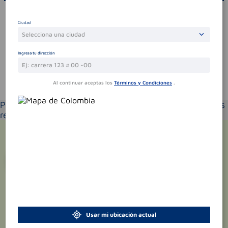
Por favor, inicie sesión para escribir un comentario
Ciudad
Sin comentarios.
Selecciona una ciudad
Ingresa tu dirección
Te puede interesar
Al continuar aceptas los
Términos y Condiciones
.
Por favor selecciona tu ubicación y verás los productos
recomendados según la cobertura de entrega
¡Suscríbete y recibe
promociones
exclusivas
!
Usar mi ubicación actual