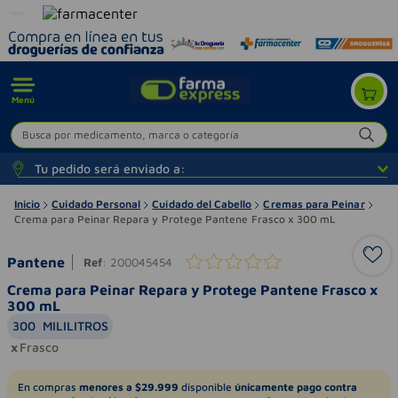
Menú
Busca por medicamento, marca o categoría
Tu pedido será enviado a:
Inicio
Cuidado Personal
Cuidado del Cabello
Cremas para Peinar
Crema para Peinar Repara y Protege Pantene Frasco x 300 mL
Pantene
Ref
:
200045454
Crema para Peinar Repara y Protege Pantene Frasco x
300 mL
300
MILILITROS
Frasco
En compras
menores a $29.999
disponible
únicamente pago contra