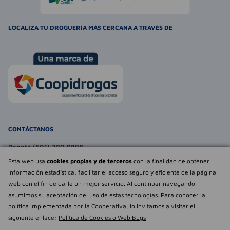
LOCALIZA TU DROGUERÍA MÁS CERCANA A TRAVÉS DE
CONTÁCTANOS
Bogotá (601) 380 9898
atencionalcliente@farmaexpress.com
Esta web usa
cookies propias y de terceros
con la finalidad de obtener
información estadística, facilitar el acceso seguro y eficiente de la página
TE PUEDE INTERESAR
web con el fin de darle un mejor servicio. Al continuar navegando
asumimos su aceptación del uso de estas tecnologías. Para conocer la
NOSOTROS
Déjanos tu
política implementada por la Cooperativa, lo invitamos a visitar el
opinión
siguiente enlace:
Política de Cookies o Web Bugs
Empowered by