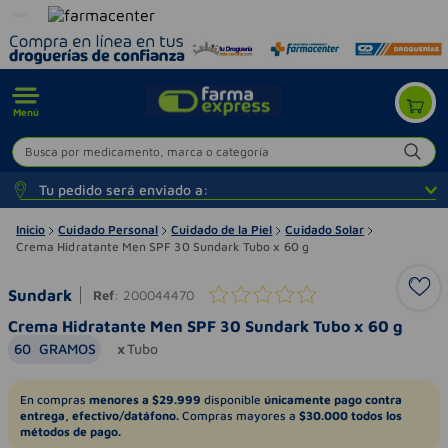
Menú
Busca por medicamento, marca o categoría
Tu pedido será enviado a:
Inicio
Cuidado Personal
Cuidado de la Piel
Cuidado Solar
Crema Hidratante Men SPF 30 Sundark Tubo x 60 g
Sundark
Ref
:
200044470
Crema Hidratante Men SPF 30 Sundark Tubo x 60 g
60
GRAMOS
Tubo
En compras
menores a $29.999
disponible
únicamente pago contra
entrega, efectivo/datáfono.
Compras mayores a
$30.000 todos los
métodos de pago.