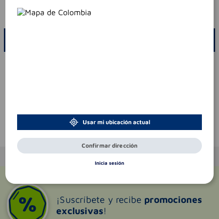
codigo invima
nsoc22554-23co
ESCRIBE UN COMENTARIO
Por favor, inicie sesión para escribir un comentario
Sin comentarios.
Usar mi ubicación actual
Te puede interesar
Confirmar dirección
Inicia sesión
¡Suscríbete y recibe
promociones
exclusivas
!