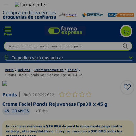
Menú
Busca por medicamento, marca o categoría
Tu pedido será enviado a:
Inicio
Belleza
Dermocosmética
Facial
Crema Facial Ponds Rejuveness Fps30 x 45 g
Ponds
Ref
:
200042622
Crema Facial Ponds Rejuveness Fps30 x 45 g
45
GRAMOS
Tubo
En compras
menores a $29.999
disponible
únicamente pago contra
entrega, efectivo/datáfono.
Compras mayores a
$30.000 todos los
métodos de pago.