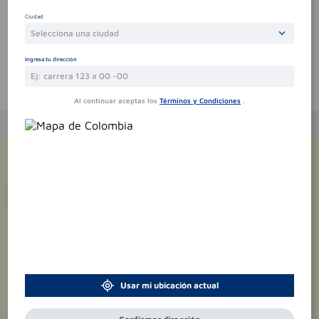
Sin comentarios.
Ciudad
Selecciona una ciudad
Ingresa tu dirección
Te puede interesar
Al continuar aceptas los
Términos y Condiciones
.
¡Suscríbete y recibe
promociones
exclusivas
!
Usar mi ubicación actual