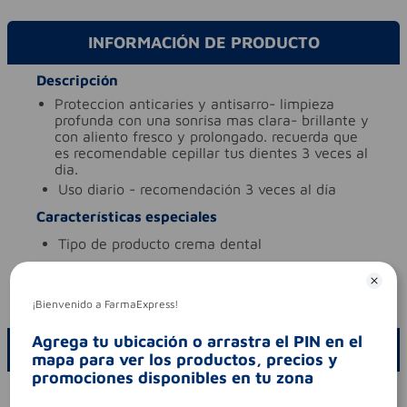
INFORMACIÓN DE PRODUCTO
Descripción
proteccion anticaries y antisarro- limpieza
profunda con una sonrisa mas clara- brillante y
con aliento fresco y prolongado. recuerda que
es recomendable cepillar tus dientes 3 veces al
dia.
uso
diario - recomendación 3 veces al día
Características especiales
tipo de producto
crema dental
Aviso legal
codigo invima
nsoc62400-14co
¡Bienvenido a FarmaExpress!
Agrega tu ubicación o arrastra el PIN en el
ESCRIBE UN COMENTARIO
mapa para ver los productos, precios y
promociones disponibles en tu zona
Por favor, inicie sesión para escribir un comentario