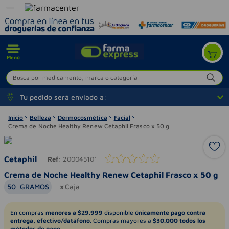
Menú
Busca por medicamento, marca o categoría
Tu pedido será enviado a:
Inicio
Belleza
Dermocosmética
Facial
Crema de Noche Healthy Renew Cetaphil Frasco x 50 g
Cetaphil
Ref
:
200045101
Crema de Noche Healthy Renew Cetaphil Frasco x 50 g
50
GRAMOS
Caja
En compras
menores a $29.999
disponible
únicamente pago contra
entrega, efectivo/datáfono.
Compras mayores a
$30.000 todos los
métodos de pago.