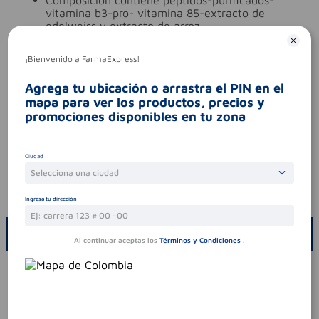
vitamina b3-pro- vitamina 85-extracto de
edelweiss y extracto de arroz.
ingredientes (molécula activa)
cremas
¡Bienvenido a FarmaExpress!
libre de
aceite. fragancia. parabenos.
tipo de producto
cremas
Agrega tu ubicación o arrastra el PIN en el
mapa para ver los productos, precios y
Aviso legal
promociones disponibles en tu zona
contraindicaciones
si se produce irritación-
interrumpa el uso. en caso de ingestión
accidental-busque atención médica. no lo use
Ciudad
sobre la piel irritada o lesionada. en caso de
Selecciona una ciudad
contacto con los ojos-lavar inmediatamente.
codigo invima
nsoc17822-22co
Ingresa tu dirección
ESCRIBE UN COMENTARIO
Al continuar aceptas los
Términos y Condiciones
.
Por favor, inicie sesión para escribir un comentario
Sin comentarios.