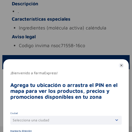
Descripción
.
Características especiales
ingredientes (molécula activa)
caléndula
Aviso legal
codigo invima
nsoc71558-16co
ESCRIBE UN COMENTARIO
¡Bienvenido a FarmaExpress!
Por favor, inicie sesión para escribir un comentario
Agrega tu ubicación o arrastra el PIN en el
Sin comentarios.
mapa para ver los productos, precios y
promociones disponibles en tu zona
Ciudad
Te puede interesar
Selecciona una ciudad
Ingresa tu dirección