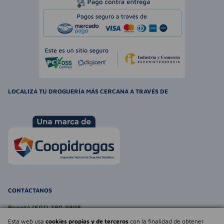
LOCALIZA TU DROGUERÍA MÁS CERCANA A TRAVÉS DE
CONTÁCTANOS
Bogotá (601) 380 9898
atencionalcliente@farmaexpress.com
Esta web usa
cookies propias y de terceros
con la finalidad de obtener