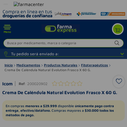
Menú
Busca por medicamento, marca o categoría
Tu pedido será enviado a:
Inicio
Medicamentos
Productos Naturales
Fitoterapéuticos
Crema De Caléndula Natural Evolution Frasco X 60 G.
Icom
Ref
:
200020902
Crema De Caléndula Natural Evolution Frasco X 60 G.
En compras
menores a $29.999
disponible
únicamente pago contra
entrega, efectivo/datáfono.
Compras mayores a
$30.000 todos los
métodos de pago.