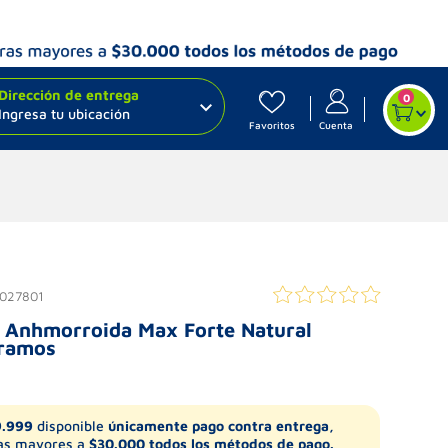
Dirección de entrega
0
Ingresa tu ubicación
Favoritos
Cuenta
027801
 Anhmorroida Max Forte Natural
Gramos
9.999
disponible
únicamente pago contra entrega,
s mayores a
$30.000 todos los métodos de pago.