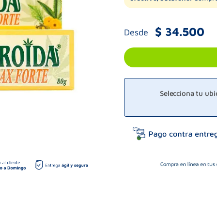
$
34
.
500
Desde
Selecciona tu ub