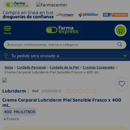
Menú
Busca por medicamento, marca o categoría
Tu pedido será enviado a:
Inicio
Cuidado Personal
Cuidado de la Piel
Cremas Corporales
Crema Corporal Lubriderm Piel Sensible Frasco x 400 mL.
Lubriderm
Ref
:
200003813
Crema Corporal Lubriderm Piel Sensible Frasco x 400
mL.
400
MILILITROS
Frasco