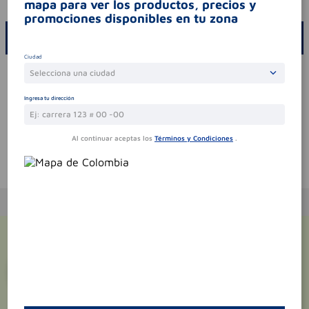
mapa para ver los productos, precios y
promociones disponibles en tu zona
ESCRIBE UN COMENTARIO
Ciudad
Por favor, inicie sesión para escribir un comentario
Selecciona una ciudad
Sin comentarios.
Ingresa tu dirección
Al continuar aceptas los
Términos y Condiciones
.
Te puede interesar
¡Suscríbete y recibe
promociones
exclusivas
!