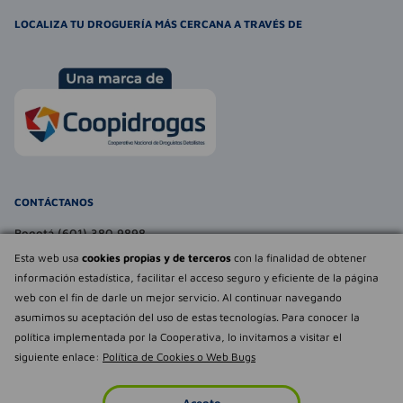
LOCALIZA TU DROGUERÍA MÁS CERCANA A TRAVÉS DE
CONTÁCTANOS
Bogotá (601) 380 9898
atencionalcliente@farmaexpress.com
Esta web usa
cookies propias y de terceros
con la finalidad de obtener
información estadística, facilitar el acceso seguro y eficiente de la página
TE PUEDE INTERESAR
web con el fin de darle un mejor servicio. Al continuar navegando
asumimos su aceptación del uso de estas tecnologías. Para conocer la
NOSOTROS
Déjanos tu
política implementada por la Cooperativa, lo invitamos a visitar el
opinión
siguiente enlace:
Política de Cookies o Web Bugs
Empowered by
Todos los derechos reservados Farmaexpress 2025