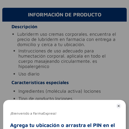
INFORMACIÓN DE PRODUCTO
Descripción
lubriderm uso cremas corporales. encuentra el
precio de lubriderm en farmacia con entrega a
domicilio y cerca a tu ubicación.
instrucciones de uso
adecuado para
humectación corporal. aplícala en todo el
cuerpo masajeando circularmente. es
hipoalergénico
uso
diario
Características especiales
ingredientes (molécula activa)
lociones
tipo de producto
lociones
Aviso legal
¡Bienvenido a FarmaExpress!
contraindicaciones
este producto no tiene
contraindicaciones
Agrega tu ubicación o arrastra el PIN en el
codigo invima
nsoc19409-23co