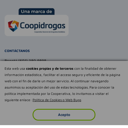
CONTÁCTANOS
Bogotá (601) 380 9898
atencionalcliente@farmaexpress.com
Esta web usa
cookies propias y de terceros
con la finalidad de obtener
información estadística, facilitar el acceso seguro y eficiente de la página
TE PUEDE INTERESAR
web con el fin de darle un mejor servicio. Al continuar navegando
asumimos su aceptación del uso de estas tecnologías. Para conocer la
NOSOTROS
Déjanos tu
política implementada por la Cooperativa, lo invitamos a visitar el
opinión
siguiente enlace:
Política de Cookies o Web Bugs
Empowered by
Todos los derechos reservados Farmaexpress 2025
Acepto
Inicio
Imperdibles
Favoritos
Cuenta