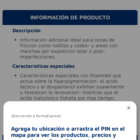
INFORMACIÓN DE PRODUCTO
Descripción
información adicional
ideal para zonas de
friccion como rodillas y codos- y areas con
manchas por exposicion solar o post-
imperfecciones.
Características especiales
características especiales
con thiamidol que
actua sobre la hiperpigmentacion- el acido
lactico y el dexpantenol exfolian suavemente
y favorecen la renovacion- mientras que el
acido hialuronico hidrata por mas tiempo.
tipo de producto
cremas
Aviso legal
¡Bienvenido a FarmaExpress!
codigo invima
nsoc24466-23co
Agrega tu ubicación o arrastra el PIN en el
mapa para ver los productos, precios y