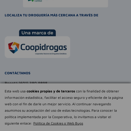
LOCALIZA TU DROGUERÍA MÁS CERCANA A TRAVÉS DE
CONTÁCTANOS
Bogotá (601) 380 9898
atencionalcliente@farmaexpress.com
Esta web usa
cookies propias y de terceros
con la finalidad de obtener
información estadística, facilitar el acceso seguro y eficiente de la página
TE PUEDE INTERESAR
web con el fin de darle un mejor servicio. Al continuar navegando
asumimos su aceptación del uso de estas tecnologías. Para conocer la
NOSOTROS
Déjanos tu
política implementada por la Cooperativa, lo invitamos a visitar el
opinión
siguiente enlace:
Política de Cookies o Web Bugs
Empowered by