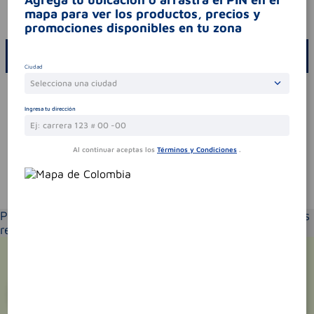
mapa para ver los productos, precios y
codigo invima
2015m-0016637
promociones disponibles en tu zona
ESCRIBE UN COMENTARIO
Ciudad
Selecciona una ciudad
Por favor, inicie sesión para escribir un comentario
Ingresa tu dirección
Sin comentarios.
Al continuar aceptas los
Términos y Condiciones
.
Te puede interesar
Por favor selecciona tu ubicación y verás los productos
recomendados según la cobertura de entrega
¡Suscríbete y recibe
promociones
exclusivas
!