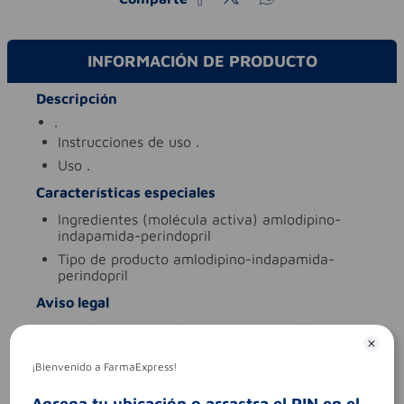
INFORMACIÓN DE PRODUCTO
Descripción
.
instrucciones de uso
.
uso
.
Características especiales
ingredientes (molécula activa)
amlodipino-
indapamida-perindopril
tipo de producto
amlodipino-indapamida-
perindopril
Aviso legal
legales
es un medicamento.no exceder su
consumo. leer indicaciones y
contraindicaciones. si los síntomas persisten.
¡Bienvenido a FarmaExpress!
consultar al médico.
contraindicaciones
.
Agrega tu ubicación o arrastra el PIN en el