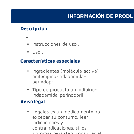
INFORMACIÓN DE PROD
Descripción
.
instrucciones de uso
.
uso
.
Características especiales
ingredientes (molécula activa)
amlodipino-indapamida-
perindopril
tipo de producto
amlodipino-
indapamida-perindopril
Aviso legal
legales
es un medicamento.no
exceder su consumo. leer
indicaciones y
contraindicaciones. si los
síntomas persisten. consultar al